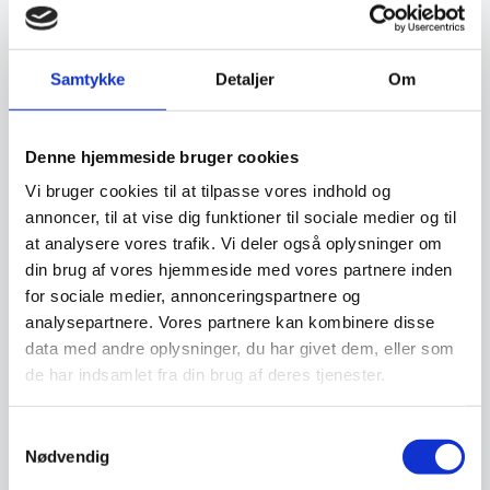
samarbejdspartnere. Du findes vores beregner
og ansøgningsskema her:
Samtykke
Detaljer
Om
Beregn og ansøg her
Denne hjemmeside bruger cookies
Vi bruger cookies til at tilpasse vores indhold og
Har du spørgsmål til varen? Klik her
annoncer, til at vise dig funktioner til sociale medier og til
at analysere vores trafik. Vi deler også oplysninger om
din brug af vores hjemmeside med vores partnere inden
Vi prismatcher - Klik her
for sociale medier, annonceringspartnere og
analysepartnere. Vores partnere kan kombinere disse
data med andre oplysninger, du har givet dem, eller som
Relaterede varer
de har indsamlet fra din brug af deres tjenester.
Samtykkevalg
Nødvendig