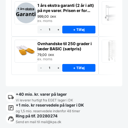
1 års ekstra garanti (2 år i alt)
S
på nye varer. Prisen er for
P
ekstra garanti på ét produkt
999,00
6
DKK
ex. moms
e
+ Tilføj
-
+
Ovnhandske til 250 grader i
S
læder BASIC (sætpris)
g
*
79,00
1
DKK
ex. moms
e
+ Tilføj
-
+
+40 mio. kr. varer på lager
Vi leverer hurtigt fra EGET lager i DK
+1 mio. kr reservedele på lager i DK
og 1,5 mio. reservedele indenfor 48 timer
Ring på tlf. 20280274
Send en mail til
mail@kpa.dk