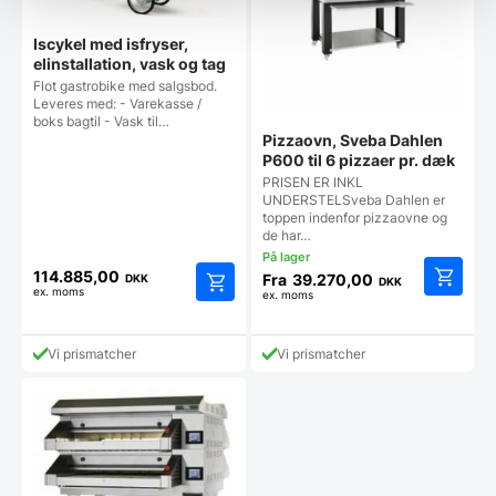
varesiden
vareside
Iscykel med isfryser,
elinstallation, vask og tag
Flot gastrobike med salgsbod.
Leveres med: - Varekasse /
boks bagtil - Vask til…
Pizzaovn, Sveba Dahlen
P600 til 6 pizzaer pr. dæk
PRISEN ER INKL
UNDERSTELSveba Dahlen er
toppen indenfor pizzaovne og
de har…
114.885,00
Fra
39.270,00
DKK
DKK
ex. moms
ex. moms
Dette
Dette
vare
vare
har
har
Vi prismatcher
Vi prismatcher
flere
flere
varianter
varianter.
Mulighe
Mulighederne
kan
kan
vælges
vælges
på
på
vareside
varesiden