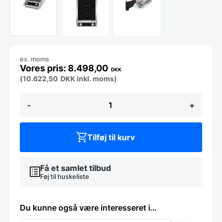
ex. moms
8.498,00
DKK
(
10.622,50
DKK
inkl. moms)
Induktionskogeplade
-
+
dobbelt
7000W,
Hendi
antal
Tilføj til kurv
Få et samlet tilbud
Føj til huskeliste
Du kunne også være interesseret i…