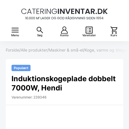
Menu
Søg
Konto
Varelister
Kurv
Forside
/
Alle produkter
/
Maskiner & små-el
/
Koge, varme og stege
/
Populært
Induktionskogeplade dobbelt
7000W, Hendi
Varenummer: 239346