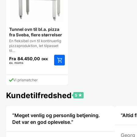
Tunnel ovn til bl.a. pizza
fra Sveba, flere størrelser
En fleksibel ovn til kontinuerlig
pizzaproduktion, let tilpasset
til…
Fra
84.450,00
DKK
ex. moms
Dette
vare
har
Vi prismatcher
flere
varianter.
Kundetilfredshed
Mulighederne
kan
vælges
på
“Meget venlig og personlig betjening.
“Altid
varesiden
Det var en god oplevelse.”
Georg