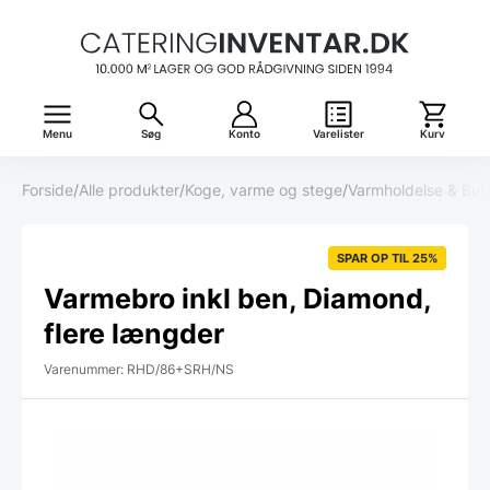
Menu
Søg
Konto
Varelister
Kurv
Forside
/
Alle produkter
/
Koge, varme og stege
/
Varmholdelse & Buf
SPAR OP TIL 25%
Varmebro inkl ben, Diamond,
flere længder
Varenummer: RHD/86+SRH/NS