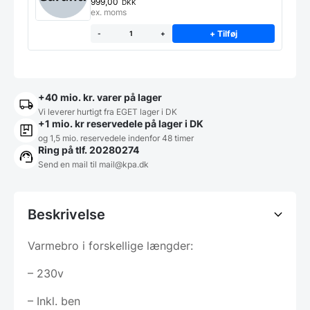
999,00
DKK
ex. moms
+ Tilføj
-
+
+40 mio. kr. varer på lager
Vi leverer hurtigt fra EGET lager i DK
+1 mio. kr reservedele på lager i DK
og 1,5 mio. reservedele indenfor 48 timer
Ring på tlf. 20280274
Send en mail til
mail@kpa.dk
Beskrivelse
Varmebro i forskellige længder:
– 230v
– Inkl. ben