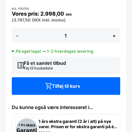
ex. moms
2.998,00
DKK
(
3.747,50
DKK
inkl. moms)
Varmebro
-
+
inkl
ben,
Diamond,
På eget lager ➞ 1-2 hverdages levering
flere
længder
antal
Få et samlet tilbud
Føj til huskeliste
Tilføj til kurv
Du kunne også være interesseret i…
1 års ekstra garanti (2 år i alt) på nye
varer. Prisen er for ekstra garanti på ét
produkt