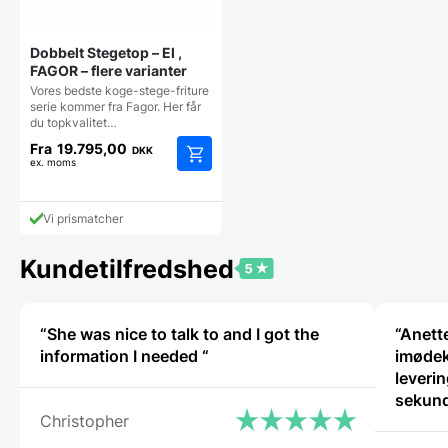
Dobbelt Stegetop – El ,
FAGOR – flere varianter
Vores bedste koge-stege-friture
serie kommer fra Fagor. Her får
du topkvalitet…
Fra
19.795,00
DKK
ex. moms
Dette
vare
har
Vi prismatcher
flere
varianter.
Kundetilfredshed
Mulighederne
kan
vælges
på
“She was nice to talk to and I got the
“Anette
varesiden
information I needed “
imødek
leverin
sekund
Christopher