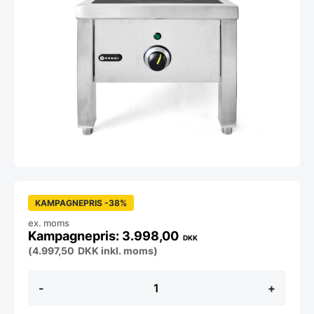
KAMPAGNEPRIS -38%
ex. moms
3.998,00
DKK
(
4.997,50
DKK
inkl. moms)
Induktionsskammel
-
+
5000W,
Hendi