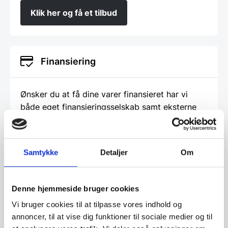
Klik her og få et tilbud
Finansiering
Ønsker du at få dine varer finansieret har vi
både eget finansieringsselskab samt eksterne
samarbejdspartnere. Du findes vores beregner
og ansøgningsskema her:
Samtykke
Detaljer
Om
Beregn og ansøg her
Denne hjemmeside bruger cookies
Vi bruger cookies til at tilpasse vores indhold og
Har du spørgsmål til varen? Klik her
annoncer, til at vise dig funktioner til sociale medier og til