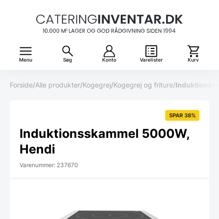
Menu
Søg
Konto
Varelister
Kurv
Forside
/
Alle produkter
/
Kogegrej
/
Kogegrej og friture
/
Induktionss
SPAR 38%
Induktionsskammel 5000W,
Hendi
Varenummer: 237670