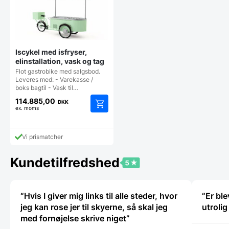
Mulighederne
Mulighe
kan
kan
vælges
vælges
på
på
varesiden
vareside
Iscykel med isfryser,
elinstallation, vask og tag
Flot gastrobike med salgsbod.
Leveres med: - Varekasse /
boks bagtil - Vask til…
114.885,00
DKK
ex. moms
Dette
vare
har
Vi prismatcher
flere
varianter.
Kundetilfredshed
Mulighederne
kan
vælges
på
“Hvis I giver mig links til alle steder, hvor
“Er bl
varesiden
jeg kan rose jer til skyerne, så skal jeg
utroli
med fornøjelse skrive niget”