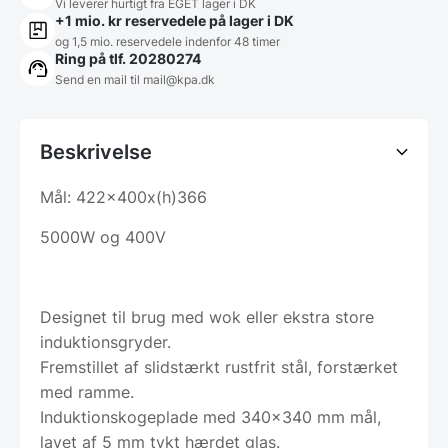
Vi leverer hurtigt fra EGET lager i DK
+1 mio. kr reservedele på lager i DK
og 1,5 mio. reservedele indenfor 48 timer
Ring på tlf. 20280274
Send en mail til
mail@kpa.dk
Beskrivelse
Mål: 422x400x(h)366
5000W og 400V
Designet til brug med wok eller ekstra store
induktionsgryder.
Fremstillet af slidstærkt rustfrit stål, forstærket
med ramme.
Induktionskogeplade med 340×340 mm mål,
lavet af 5 mm tykt hærdet glas.