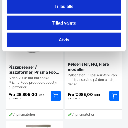
flere
flere
varianter.
varianter
Tillad alle
Mulighederne
Mulighe
kan
kan
vælges
vælges
Tillad valgte
på
på
varesiden
vareside
Afvis
Pølserister, FKI, Flere
Pizzapresser /
modeller
pizzaformer, Prisma Food
Pølserister FKI pølseristere kan
model PRESSA
Siden 2006 har italienske
altid passes ind på den plads,
Prisma Food produceret udstyr
der er…
til pizzarier.…
Fra
26.895,00
Fra
7.985,00
DKK
DKK
ex. moms
ex. moms
Dette
Dette
vare
vare
har
har
Vi prismatcher
Vi prismatcher
flere
flere
varianter.
varianter