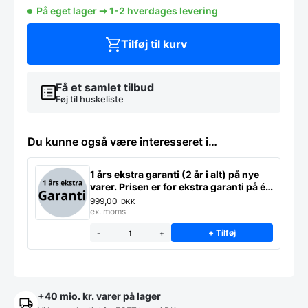
antal
På eget lager ➞ 1-2 hverdages levering
Tilføj til kurv
Få et samlet tilbud
Føj til huskeliste
Du kunne også være interesseret i…
1 års ekstra garanti (2 år i alt) på nye
varer. Prisen er for ekstra garanti på ét
produkt
999,00
DKK
ex. moms
+ Tilføj
-
+
+40 mio. kr. varer på lager