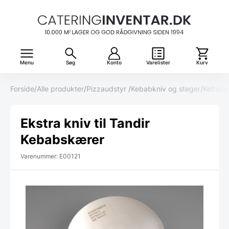
Menu
Søg
Konto
Varelister
Kurv
Forside
/
Alle produkter
/
Pizzaudstyr
/
Kebabkniv og steger
/
Kebabk
Ekstra kniv til Tandir
Kebabskærer
Varenummer: E00121