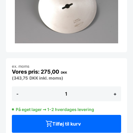
ex. moms
275,00
DKK
(
343,75
DKK
inkl. moms)
Ekstra
-
+
kniv
til
Tandir
På eget lager ➞ 1-2 hverdages levering
Kebabskærer
antal
Tilføj til kurv