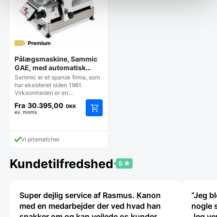
varesiden
vareside
Pålægsmaskine, Sammic
GAE, med automatisk
tæller
Sammic er et spansk firma, som
har eksisteret siden 1961.
Virksomheden er en…
Fra
30.395,00
DKK
ex. moms
Dette
vare
har
Vi prismatcher
flere
varianter.
Kundetilfredshed
Mulighederne
kan
vælges
på
Super dejlig service af Rasmus. Kanon
“Jeg bl
varesiden
med en medarbejder der ved hvad han
nogle 
snakker om og kan vejlede os kunder
Jeg ve