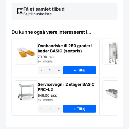
Få et samlet tilbud
Føj til huskeliste
Du kunne også være interesseret i…
Ovnhandske til 250 grader i
S
læder BASIC (sætpris)
g
*
79,00
1
DKK
ex. moms
e
+ Tilføj
-
+
Servicevogn i 2 etager BASIC
G
PRC-L2
C
649,00
4
DKK
ex. moms
e
+ Tilføj
-
+