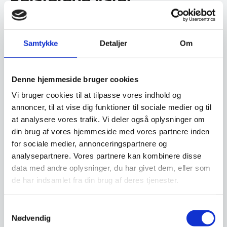
Samtykke
Detaljer
Om
Denne hjemmeside bruger cookies
Cykel med salgsbod med
Vi bruger cookies til at tilpasse vores indhold og
vask og vand, Gastrobike
annoncer, til at vise dig funktioner til sociale medier og til
Gas Friture m/ 2 kar, Fagor
(cykel foran)
Flot gastrobike med salgsbod.
900-serie, Flere varianter
at analysere vores trafik. Vi deler også oplysninger om
Leveres med: - Varekasse /
Vores bedste koge-stege-friture
boks - Vask til rent og…
din brug af vores hjemmeside med vores partnere inden
serie kommer fra Fagor. Her får
for sociale medier, annonceringspartnere og
du topkvalitet…
analysepartnere. Vores partnere kan kombinere disse
Fra
39.243,75
Fra
29.895,00
DKK
DKK
ex. moms
ex. moms
data med andre oplysninger, du har givet dem, eller som
Dette
Dette
de har indsamlet fra din brug af deres tjenester.
vare
vare
har
har
Vi prismatcher
Vi prismatcher
flere
flere
varianter.
varianter
Samtykkevalg
Mulighederne
Mulighe
Nødvendig
kan
kan