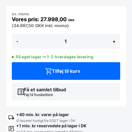
ex. moms
27.998,00
DKK
(
34.997,50
DKK
inkl. moms)
LAP-
-
+
10
TP2
EP,
På eget lager ➞ 1-2 hverdages levering
Vaskemaskine,
Fagor
antal
Tilføj til kurv
Få et samlet tilbud
Føj til huskeliste
+40 mio. kr. varer på lager
Vi leverer hurtigt fra EGET lager i DK
+1 mio. kr reservedele på lager i DK
og 1,5 mio. reservedele indenfor 48 timer