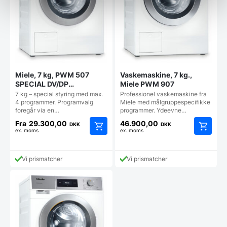
Miele, 7 kg, PWM 507
Vaskemaskine, 7 kg.,
SPECIAL DV/DP
Miele PWM 907
vaskemaskine
7 kg – special styring med max.
Professionel vaskemaskine fra
4 programmer. Programvalg
Miele med målgruppespecifikke
foregår via en…
programmer. Ydeevne…
Fra
29.300,00
46.900,00
DKK
DKK
ex. moms
ex. moms
Dette
Dette
vare
vare
har
har
Vi prismatcher
Vi prismatcher
flere
flere
varianter.
varianter
Mulighederne
Mulighe
kan
kan
vælges
vælges
på
på
varesiden
vareside