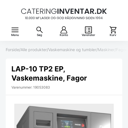
Menu
Søg
Konto
Varelister
Kurv
Forside
/
Alle produkter
/
Vaskemaskine og tumbler
/
Maskiner
/
Fagor
LAP-10 TP2 EP,
Vaskemaskine, Fagor
Varenummer: 19053083