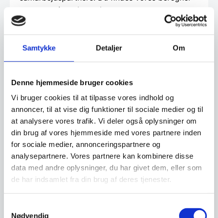
og ansøgningsskema her:
Beregn og ansøg her
Samtykke
Detaljer
Om
Har du spørgsmål til varen? Klik her
Denne hjemmeside bruger cookies
Vi bruger cookies til at tilpasse vores indhold og
annoncer, til at vise dig funktioner til sociale medier og til
Vi prismatcher - Klik her
at analysere vores trafik. Vi deler også oplysninger om
din brug af vores hjemmeside med vores partnere inden
for sociale medier, annonceringspartnere og
Relaterede varer
analysepartnere. Vores partnere kan kombinere disse
data med andre oplysninger, du har givet dem, eller som
de har indsamlet fra din brug af deres tjenester.
Samtykkevalg
Nødvendig