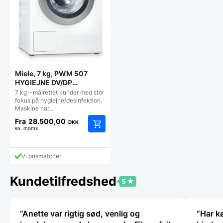
Miele, 7 kg, PWM 507
HYGIEJNE DV/DP
vaskemaskine
7 kg – målrettet kunder med stor
fokus på hygiejne/desinfektion.
Maskine har…
Fra
28.500,00
DKK
ex. moms
Dette
vare
har
Vi prismatcher
flere
varianter.
Kundetilfredshed
Mulighederne
kan
vælges
på
“Anette var rigtig sød, venlig og
“Har k
varesiden