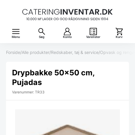
Menu
Søg
Konto
Varelister
Kurv
Forside
/
Alle produkter
/
Redskaber, tøj & service
/
Opvask og rengø
Drypbakke 50×50 cm,
Pujadas
Varenummer: TR33