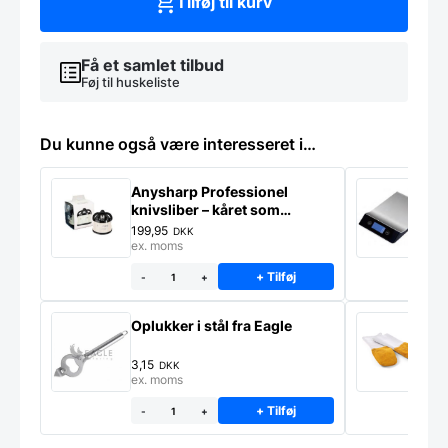
Tilføj til kurv
Få et samlet tilbud
Føj til huskeliste
Du kunne også være interesseret i…
Anysharp Professionel
K
knivsliber – kåret som
E
verdens bedste
199,95
7
DKK
ex. moms
e
+ Tilføj
-
+
Oplukker i stål fra Eagle
O
l
3,15
7
DKK
ex. moms
e
+ Tilføj
-
+