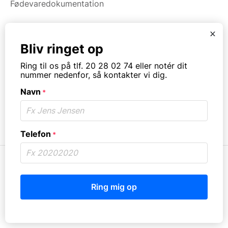
Fødevaredokumentation
x
Kategorier
Bliv ringet op
Maskiner
Ring til os på tlf. 20 28 02 74 eller notér dit
Koge/varme/stege
nummer nedenfor, så kontakter vi dig.
Bageri
Navn
Opvask
*
Opbevaring
Virksomhedstype
Telefon
*
© Copyright. All rights reserved.