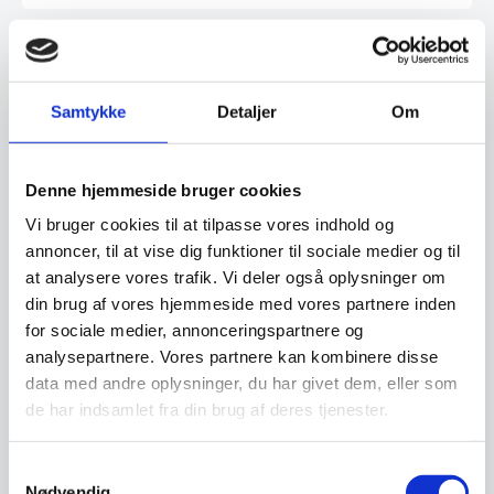
Vi prismatcher - Klik her
Samtykke
Detaljer
Om
Relaterede varer
Denne hjemmeside bruger cookies
SPAR 36%
Vi bruger cookies til at tilpasse vores indhold og
annoncer, til at vise dig funktioner til sociale medier og til
at analysere vores trafik. Vi deler også oplysninger om
din brug af vores hjemmeside med vores partnere inden
Drypbakke 50×50 cm
for sociale medier, annonceringspartnere og
m/gitter, Pujadas
Drypbakke i plast 50×50
analysepartnere. Vores partnere kan kombinere disse
cm, Maxima
data med andre oplysninger, du har givet dem, eller som
Mål: 50x50 cm Kan bruges som
drypbakke til opvaskebakker,
de har indsamlet fra din brug af deres tjenester.
samt låg til…
Den
209,95
DKK
oprindelige
133,37
109,00
Samtykkevalg
DKK
DKK
Den
ex. moms
ex. moms
pris
Nødvendig