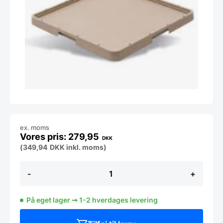
ex. moms
279,95
DKK
(
349,94
DKK
inkl. moms)
Drypbakke
-
+
50x50
cm,
Pujadas
På eget lager ➞ 1-2 hverdages levering
antal