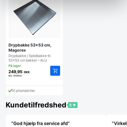
Drypbakke 53×53 cm,
Magorex
Drypbakke / Spildbakke til
53×53 cm bakker – ALU
249,95
DKK
ex. moms
Vi prismatcher
Kundetilfredshed
“God hjælp fra service afd”
“Virkel