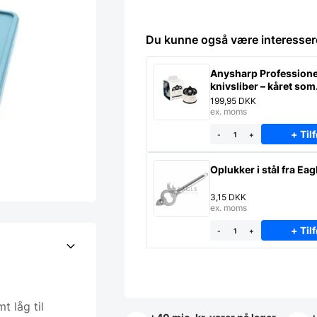
Du kunne også være interesser
Anysharp Professione
knivsliber – kåret som
verdens bedste
199,95
DKK
ex. moms
+ Tilf
-
+
Oplukker i stål fra Eag
3,15
DKK
ex. moms
+ Tilf
-
+
 låg til