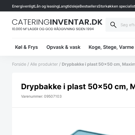
Energivenligt
Lån og leasing
Langtidsleje
Bestsellers
Storkøkken specialis
Køl & Frys
Opvask & vask
Koge, Stege, Varme
Forside
/
Alle produkter
/
Drypbakke i plast 50×50 cm, Maxi
Drypbakke i plast 50×50 cm, 
Varenummer: 09507103