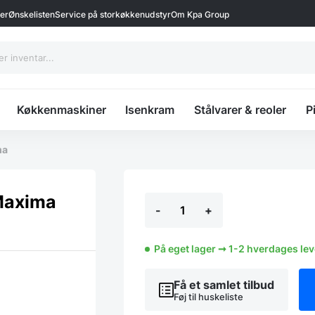
ter
Ønskelisten
Service på storkøkkenudstyr
Om Kpa Group
Køkkenmaskiner
Isenkram
Stålvarer & reoler
P
ma
Drypbakke
Maxima
-
+
i
plast
50x50
cm,
På eget lager ➞ 1-2 hverdages le
Maxima
antal
Få et samlet tilbud
Føj til huskeliste