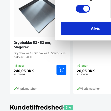
Drænhylde i plast 1/
Mål: 26,6 x 11,6 cm Abso
Afvis
lugte eller
smag.Temperaturbestan
Drypbakke 53×53 cm,
Magorex
Drypbakke / Spildbakke til 53×53 cm
bakker – ALU
249,95
DKK
29,95
DKK
ex. moms
ex. moms
Vi prismatcher
Vi prismatcher
Kundetilfredshed