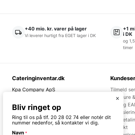
+40 mio. kr. varer på lager
+1 mi
i DK
Vi leverer hurtigt fra EGET lager i DK
og 1,5
timer
Cateringinventar.dk
Kundeser
Kpa Company ApS
Tilmeld se
Rømersvej 33
Brochure 
x
7430 Ikast
Faq og EA
Bliv ringet op
Finansieri
Tlf.
20280274
Ring til os på tlf. 20 28 02 74 eller notér dit
Kortbetali
nummer nedenfor, så kontakter vi dig.
Kontakt
Mail:
mail@kpa.dk
Navn
*
Betingelse