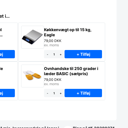
et i…
l
Køkkenvægt op til 15 kg,
Eagle
79,00
DKK
ex. moms
øj
+ Tilføj
-
+
le
Ovnhandske til 250 grader i
læder BASIC (sætpris)
79,00
DKK
ex. moms
øj
+ Tilføj
-
+