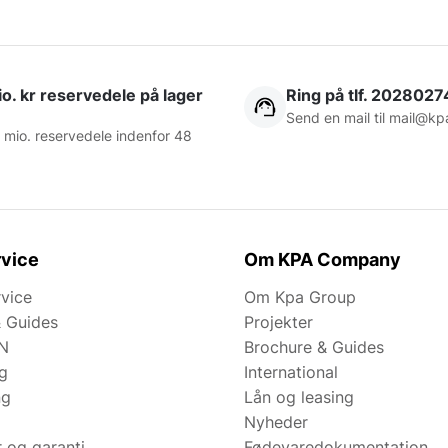
o. kr reservedele på lager
Ring på tlf. 2028027
Send en mail til
mail@kp
 mio. reservedele indenfor 48
vice
Om KPA Company
rvice
Om Kpa Group
& Guides
Projekter
N
Brochure & Guides
ng
International
ng
Lån og leasing
Nyheder
r og garanti
Fødevaredokumentation