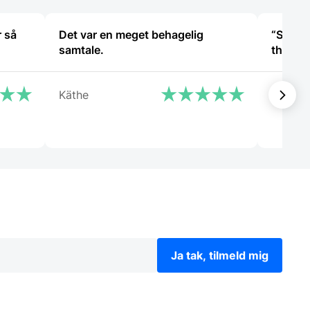
r så
Det var en meget behagelig
“She wa
samtale.
Käthe
Christ
Ja tak, tilmeld mig