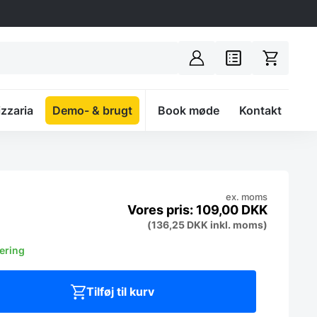
izzaria
Demo- & brugt
Spacer
Book møde
Kontakt
ex. moms
109,00
DKK
(
136,25
DKK
inkl. moms)
vering
Tilføj til kurv