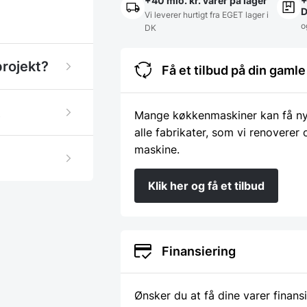
+40 mio. kr. varer på lager
+
Vi leverer hurtigt fra EGET lager i
o
DK
projekt?
Få et tilbud på din gam
Mange køkkenmaskiner kan få nyt 
alle fabrikater, som vi renoverer
maskine.
Klik her og få et tilbud
Finansiering
Ønsker du at få dine varer finans