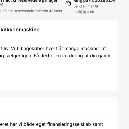
1 mio. kr reservedele på lager i
Ring på tlf. 20280274
DK
Send en mail til
g 1,5 mio. reservedele indenfor 48 timer
mail@kpa.dk
le køkkenmaskine
liv. Vi tilbagekøber hvert år mange maskiner af
 og sælger igen. Få derfor en vurdering af din gamle
ieret har vi både eget finansieringsselskab samt