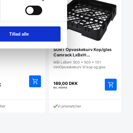
50×50 cm m/gitter,
Tillad alle
SORT Opvaskekurv Kop/glas
Camrack LxBxH:
500x500x101 mmSort
Mål LxBxH: 500 x 500 x 101
Polypropylen
mmOpvaskekurv til kop og glas
en
169,00
DKK
rindelige
K
ex. moms
is
r:
9,95 DKK.
cher
Vi prismatcher
K.