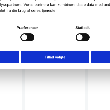
hylder vin
ysepartnere. Vores partnere kan kombinere disse data med andr
x 1750 mm
Det modulære 
et fra din brug af deres tjenester.
niveauer fra P
at…
Stålhylde m/ bæringer – RM
Gastro
Præferencer
Statistik
Bredde (mm): 550 Dybde (mm): 400
Højde (mm): 30 Udført i rustfrit stål
(18/8)
l m/4
Tillad valgte
fryserum,
ger med det