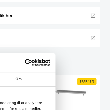
lik her
Om
SPAR 18%
 medier og til at analysere
nden for sociale medier,
erumsreol m/4