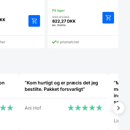
Den
999,95
DKK
KK
oprindelige
822,27
DKK
Den
ex. moms
pris
aktuelle
var:
pris
999,95 DKK.
er:
cher
Vi prismatcher
822,27 DKK.
non
“Kom hurtigt og er præcis det jeg
“Mega æ
bestilte. Pakket forsvarligt”
med 10 
ingen 
som jer
Ani Hof
Lida