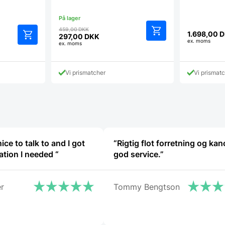
Den
459,00
DKK
1.698,00
D
oprindelige
297,00
DKK
ex. moms
Den
ex. moms
pris
Dette
aktuelle
var:
vare
pris
459,00 DKK.
har
er:
Vi prismatcher
Vi prismat
flere
297,00 DKK.
varianter.
Mulighederne
kan
vælges
på
varesiden
ce to talk to and I got
“Rigtig flot forretning og ka
the information I needed “
god service.”
r
Tommy Bengtson