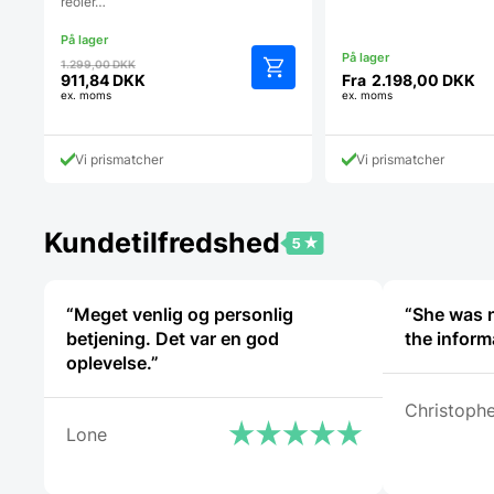
reoler…
Den
1.299,00
DKK
oprindelige
911,84
DKK
Fra
2.198,00
DKK
Den
ex. moms
ex. moms
pris
aktuelle
var:
pris
1.299,00 DKK.
er:
Vi prismatcher
Vi prismatcher
911,84 DKK.
Kundetilfredshed
“Meget venlig og personlig
“She was ni
betjening. Det var en god
oplevelse.”
Christophe
Lone