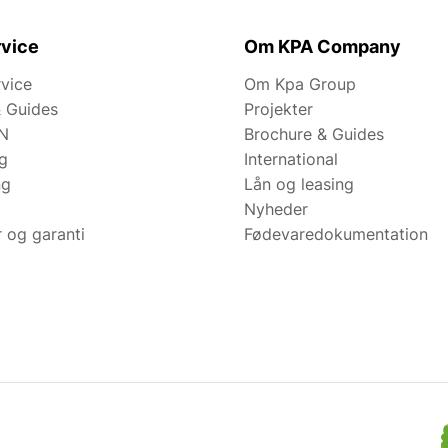
vice
Om KPA Company
rvice
Om Kpa Group
& Guides
Projekter
N
Brochure & Guides
ng
International
ng
Lån og leasing
Nyheder
r og garanti
Fødevaredokumentation