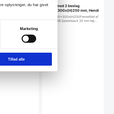
kelmodul 685 x 385
e oplysninger, du har givet
Hylde med 2 beslag
, Pujadas
1400x300x(H)250 mm, Hendi
hjørnereolsæt i fire
ujadas er designet til
Mål: 1400x300x(H)250Fremstillet af
rustfrit stål.Splashback 30 mm høj…
Marketing
Tillad alle