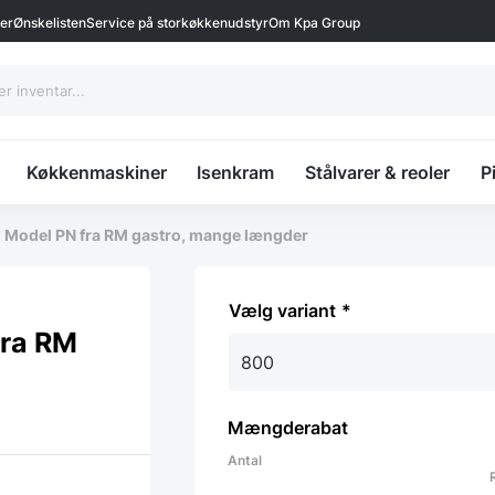
ter
Ønskelisten
Service på storkøkkenudstyr
Om Kpa Group
Køkkenmaskiner
Isenkram
Stålvarer & reoler
P
 Model PN fra RM gastro, mange længder
variant
fra RM
Mængderabat
Antal