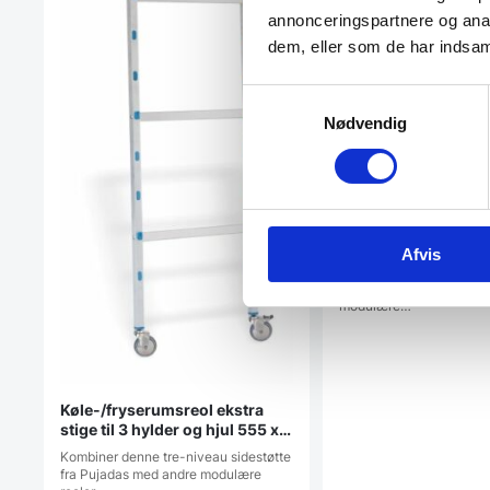
annonceringspartnere og anal
dem, eller som de har indsaml
Samtykkevalg
Nødvendig
Køle-/fryserumsreo
hylder 555 mm dybe og flere
Afvis
længder, Pujadas
Udstyr dit walk-in køle/
opbevaringsrum eller la
modulære…
Køle-/fryserumsreol ekstra
stige til 3 hylder og hjul 555 x
(h)1880 mm, Pujadas
Kombiner denne tre-niveau sidestøtte
fra Pujadas med andre modulære