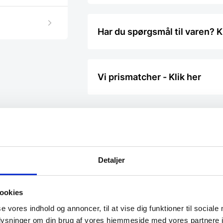
Har du spørgsmål til varen? K
Vi prismatcher - Klik her
Detaljer
OP TIL 27%
SPAR 35%
ookies
se vores indhold og annoncer, til at vise dig funktioner til sociale
oplysninger om din brug af vores hjemmeside med vores partnere i
Køle-/frys