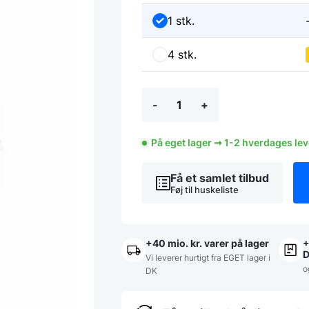
1 stk.
4 stk.
Hylde
-
+
300
mm
dyb,
Model
På eget lager ➞ 1-2 hverdages le
PN
fra
Få et samlet tilbud
RM
Føj til huskeliste
gastro,
mange
længder
antal
+40 mio. kr. varer på lager
+
Vi leverer hurtigt fra EGET lager i
o
DK