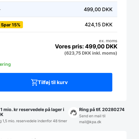
-
499,00
DKK
424,15
DKK
Spar 15%
ex. moms
499,00
DKK
(
623,75
DKK
inkl. moms)
vering
Tilføj til kurv
1 mio. kr reservedele på lager i
Ring på tlf. 20280274
DK
Send en mail til
g 1,5 mio. reservedele indenfor 48 timer
mail@kpa.dk