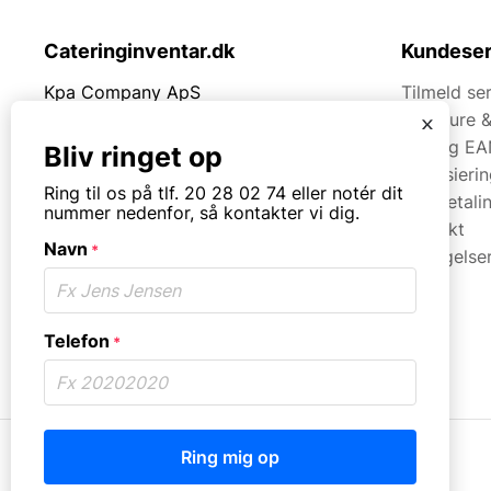
Cateringinventar.dk
Kundeser
Kpa Company ApS
Tilmeld se
Rømersvej 33
Brochure 
x
7430 Ikast
Faq og EA
Bliv ringet op
Finansieri
Tlf.
20280274
Ring til os på tlf. 20 28 02 74 eller notér dit
Kortbetali
nummer nedenfor, så kontakter vi dig.
Kontakt
Mail:
mail@kpa.dk
Navn
*
Betingelse
CVR. 18066904
Åbningstider
Mandag til torsdag fra 08:30 – 16:00.
Telefon
*
Fredag fra 08.30 – 13.30.
© Copyright. All rights reserved.