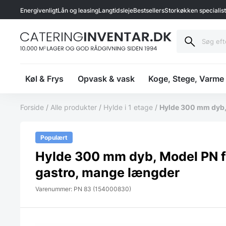
Energivenligt
Lån og leasing
Langtidsleje
Bestsellers
Storkøkken specialis
Køl & Frys
Opvask & vask
Koge, Stege, Varme
Forside
/
Alle produkter
/
Hylde i 1 etage
/
Hylde 300 mm dyb,
Populært
Hylde 300 mm dyb, Model PN 
gastro, mange længder
Varenummer: PN 83 (154000830)