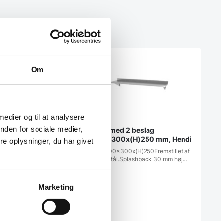
Om
 medier og til at analysere
nden for sociale medier,
Hylde med 2 beslag
1200x300x(H)250 mm, Hendi
e oplysninger, du har givet
Mål: 1200x300x(H)250Fremstillet af
rustfrit stål.Splashback 30 mm høj…
Marketing
erumsreol m/5
kelmodul 1125 x 385