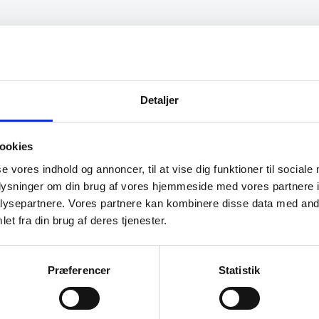
Detaljer
ookies
se vores indhold og annoncer, til at vise dig funktioner til sociale
oplysninger om din brug af vores hjemmeside med vores partnere i
ysepartnere. Vores partnere kan kombinere disse data med andr
et fra din brug af deres tjenester.
 Model PN
ge længder
Præferencer
Statistik
nge længder.
d af sin…
Køle-/frys
hylder vin