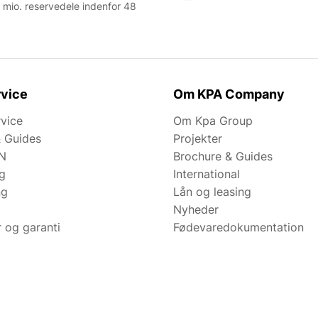
 mio. reservedele indenfor 48
vice
Om KPA Company
rvice
Om Kpa Group
& Guides
Projekter
N
Brochure & Guides
ng
International
ng
Lån og leasing
Nyheder
r og garanti
Fødevaredokumentation