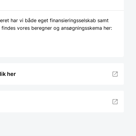
ieret har vi både eget finansieringsselskab samt
 findes vores beregner og ansøgningsskema her:
lik her