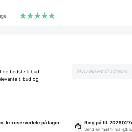
uge
l de bedste tilbud.
elevante tilbud og
o. kr reservedele på lager
Ring på tlf. 2028027
Send en mail til
mail@kp