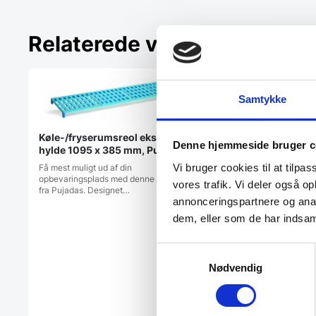
Relaterede varer
Populært
Samtykke
Køle-/fryserumsreol ekstra
Denne hjemmeside bruger c
hylde 1095 x 385 mm, Pujadas
Vi bruger cookies til at tilpas
Få mest muligt ud af din
opbevaringsplads med denne hylde
vores trafik. Vi deler også 
fra Pujadas. Designet…
annonceringspartnere og anal
dem, eller som de har indsaml
Hylde 300 mm dyb,
Samtykkevalg
fra RM gastro, man
Nødvendig
Hylde 300 mm dyb - ma
Hylden er stabil på grun