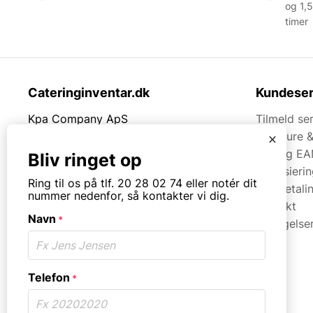
og 1,5
timer
Cateringinventar.dk
Kundeser
Kpa Company ApS
Tilmeld se
Rømersvej 33
Brochure 
x
7430 Ikast
Faq og EA
Bliv ringet op
Finansieri
Tlf.
20280274
Ring til os på tlf. 20 28 02 74 eller notér dit
Kortbetali
nummer nedenfor, så kontakter vi dig.
Kontakt
Mail:
mail@kpa.dk
Navn
*
Betingelse
CVR. 18066904
Åbningstider
Mandag til torsdag fra 08:30 – 16:00.
Telefon
*
Fredag fra 08.30 – 13.30.