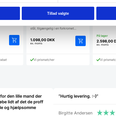
x 1750 mm
Pujadas' mod
fem niveauer e
maksimere…
Reol med 5 hylder i sort
Tillad valgte
910x455x(h)1830 mm, Hendi
Mål: 910x455x(h)1830Fremstillet af
stål, tilgængelig i en forkromet…
1.098,00
DKK
2.598,00
ex. moms
ex. moms
Dette
vare
har
rabat
Vi prismatcher
Vi prismat
flere
varianter.
Mulighederne
kan
vælges
på
varesiden
for den lille mand der
“Hurtig levering. :-)”
øbe lidt af det de proff
de og hjælpsomme
Birgitte Andersen