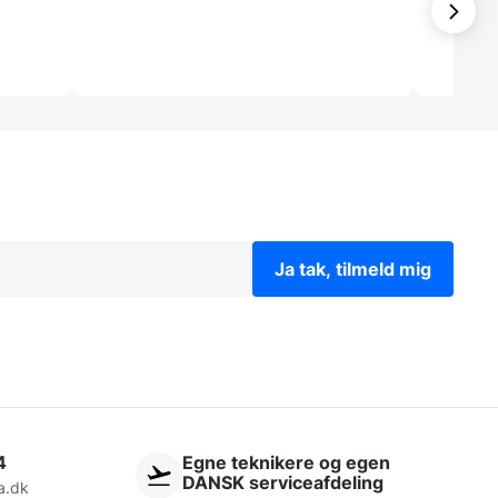
Lajla
Ja tak, tilmeld mig
4
Egne teknikere og egen
DANSK serviceafdeling
a.dk