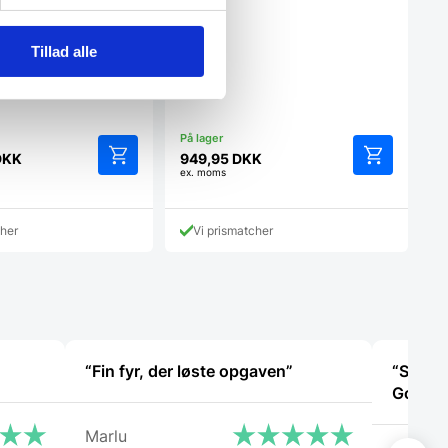
, Pujadas
ulære hjørnereolsæt i
r designet til at
Tillad alle
DKK
949,95
DKK
ex. moms
cher
Vi prismatcher
“Fin fyr, der løste opgaven”
“Super 
God ser
Marlu