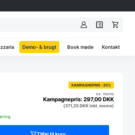
izzaria
Demo- & brugt
Spacer
Book møde
Kontakt
KAMPAGNEPRIS -35%
ex. moms
297,00
DKK
(
371,25
DKK
inkl. moms)
vering
Tilføj til kurv