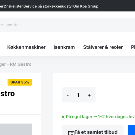
ter
Ønskelisten
Service på storkøkkenudstyr
Om Kpa Group
Køkkenmaskiner
Isenkram
Stålvarer & reoler
P
ger – RM Gastro
SPAR 35%
Stålhylde
stro
-
+
m/
bæringer
-
RM
Gastro
På eget lager ➞ 1-2 hverdages le
antal
Få et samlet tilbud