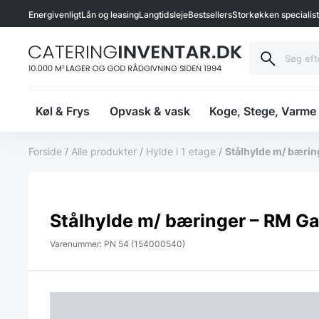
Energivenligt
Lån og leasing
Langtidsleje
Bestsellers
Storkøkken specialis
Køl & Frys
Opvask & vask
Koge, Stege, Varme
Forside
/
Alle produkter
/
Hylde i 1 etage
/
Stålhylde m/ bærin
Stålhylde m/ bæringer – RM Ga
Varenummer: PN 54 (154000540)