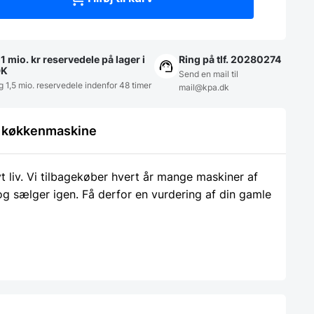
1 mio. kr reservedele på lager i
Ring på tlf. 20280274
DK
Send en mail til
g 1,5 mio. reservedele indenfor 48 timer
mail@kpa.dk
le køkkenmaskine
liv. Vi tilbagekøber hvert år mange maskiner af
 og sælger igen. Få derfor en vurdering af din gamle