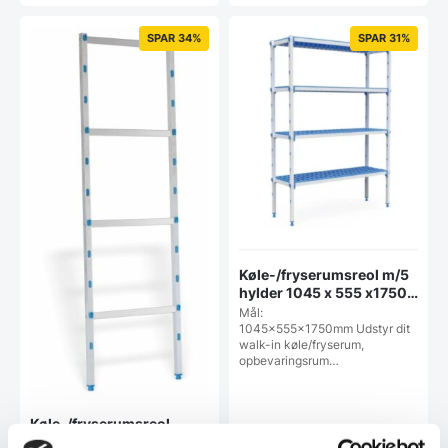
varianter.
Mulighederne
SPAR 34%
SPAR 31%
kan
vælges
på
varesiden
Køle-/fryserumsreol m/5
hylder 1045 x 555 x1750
mm, Pujadas
Mål:
1045x555x1750mm Udstyr dit
walk-in køle/fryserum,
opbevaringsrum…
Køle-/fryserumsreol
ekstra stige til 3 hylder