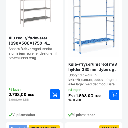
Alu reol t/ fødevarer
1690x500x1750, 4
niveauer m/ aftagelige
Asber’s fødevaregodkendte
plastsektioner 2x P-54-G
aluminium reoler er designet til
professionel brug…
+ 4x S-169-G
Køle-/fryserumsreol m/3
hylder 385 mm dybe og
flere længder, Pujadas
Udstyr dit walk-in
køle-/fryserum, opbevaringsrum
eller lager med det modulære…
2.798,00
DKK
Fra
1.698,00
DKK
2.998,00
DKK
ex. moms
Dette
vare
har
Vi prismatcher
Vi prismatcher
flere
varianter
Mulighe