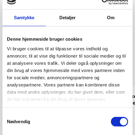
555 x (h)1750 mm,
Kombiner denne sidestøtte i tre
Pujadas
niveauer fra Pujadas med andre
modulære reoler…
Samtykke
Detaljer
Om
381,87
2.058,32
DKK
DKK
579,00
DKK
2.998,00
DKK
Denne hjemmeside bruger cookies
Vi prismatcher
Vi prismatcher
Vi bruger cookies til at tilpasse vores indhold og
annoncer, til at vise dig funktioner til sociale medier og til
at analysere vores trafik. Vi deler også oplysninger om
din brug af vores hjemmeside med vores partnere inden
Kundetilfredshed
for sociale medier, annonceringspartnere og
analysepartnere. Vores partnere kan kombinere disse
data med andre oplysninger, du har givet dem, eller som
“Professionel og hurtig modtagelse af de
“Tjekke
de har indsamlet fra din brug af deres tjenester.
leverede varer. Nice samarbejde”
Samtykkevalg
Nødvendig
Darut
Laila