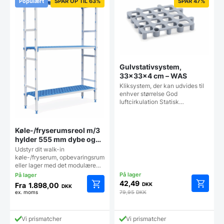
Populært
SPAR OP TIL 63%
SPAR 47%
kan
vælges
på
vareside
Gulvstativsystem,
33x33x4 cm – WAS
Kliksystem, der kan udvides til
enhver størrelse God
luftcirkulation Statisk…
Køle-/fryserumsreol m/3
hylder 555 mm dybe og
flere længder, Pujadas
Udstyr dit walk-in
køle-/fryserum, opbevaringsrum
eller lager med det modulære…
42,49
Fra
1.898,00
DKK
DKK
ex. moms
79,95
DKK
Dette
vare
har
Vi prismatcher
Vi prismatcher
flere