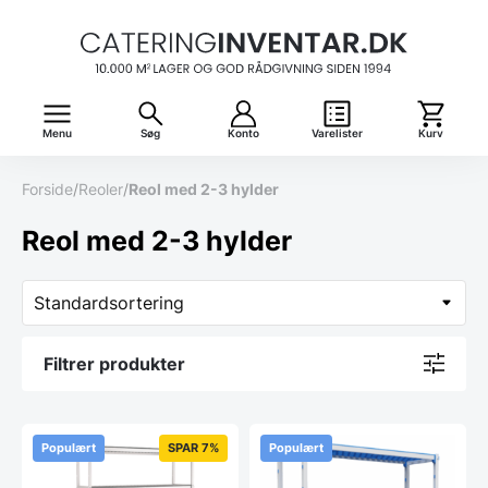
Menu
Søg
Konto
Varelister
Kurv
Forside
/
Reoler
/
Reol med 2-3 hylder
Reol med 2-3 hylder
Filtrer produkter
Populært
SPAR 7%
Populært