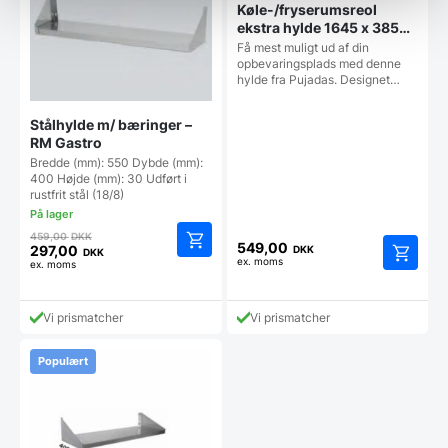
Køle-/fryserumsreol
ekstra hylde 1645 x 385
mm, Pujadas
Få mest muligt ud af din
opbevaringsplads med denne
hylde fra Pujadas. Designet…
Stålhylde m/ bæringer –
RM Gastro
Bredde (mm): 550 Dybde (mm):
400 Højde (mm): 30 Udført i
rustfrit stål (18/8)
Den
459,00
DKK
549,00
oprindelige
297,00
DKK
DKK
ex. moms
Den
ex. moms
pris
aktuelle
var:
pris
459,00 DKK.
Vi prismatcher
Vi prismatcher
er:
297,00 DKK.
Populært