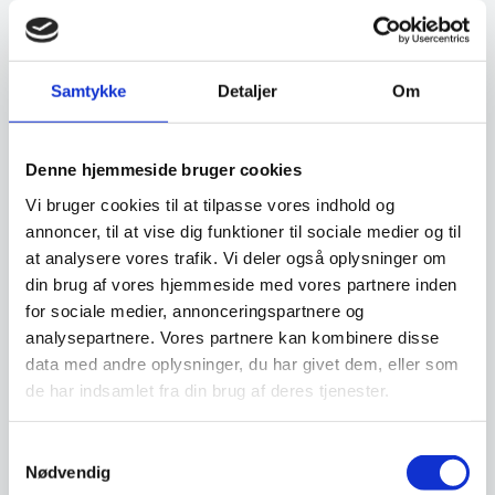
samarbejdspartnere. Du findes vores beregner
og ansøgningsskema her:
Beregn og ansøg her
Samtykke
Detaljer
Om
Denne hjemmeside bruger cookies
Har du spørgsmål til varen? Klik her
Vi bruger cookies til at tilpasse vores indhold og
annoncer, til at vise dig funktioner til sociale medier og til
at analysere vores trafik. Vi deler også oplysninger om
Vi prismatcher - Klik her
din brug af vores hjemmeside med vores partnere inden
for sociale medier, annonceringspartnere og
analysepartnere. Vores partnere kan kombinere disse
Relaterede varer
data med andre oplysninger, du har givet dem, eller som
de har indsamlet fra din brug af deres tjenester.
Populært
Samtykkevalg
Nødvendig