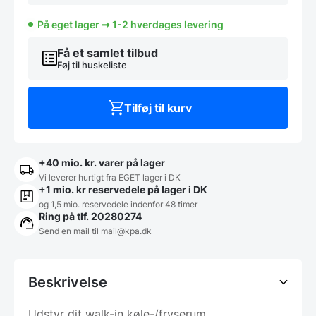
hylder
555
På eget lager ➞ 1-2 hverdages levering
mm
dybe
og
Få et samlet tilbud
flere
Føj til huskeliste
længder,
Pujadas
antal
Tilføj til kurv
+40 mio. kr. varer på lager
Vi leverer hurtigt fra EGET lager i DK
+1 mio. kr reservedele på lager i DK
og 1,5 mio. reservedele indenfor 48 timer
Ring på tlf. 20280274
Send en mail til
mail@kpa.dk
Beskrivelse
Udstyr dit walk-in køle-/fryserum,