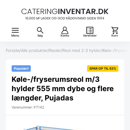
Menu
Søg
Konto
Varelister
Kurv
Forside
/
Alle produkter
/
Reoler
/
Reol med 2-3 hylder
/
Køle-/fryseru
Populært
SPAR OP TIL 63%
Køle-/fryserumsreol m/3
hylder 555 mm dybe og flere
længder, Pujadas
Varenummer: P7142