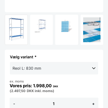
variant
ex. moms
1.998,00
DKK
(
2.497,50
DKK
inkl. moms)
Køle-/fryserumsreol
-
+
m/3