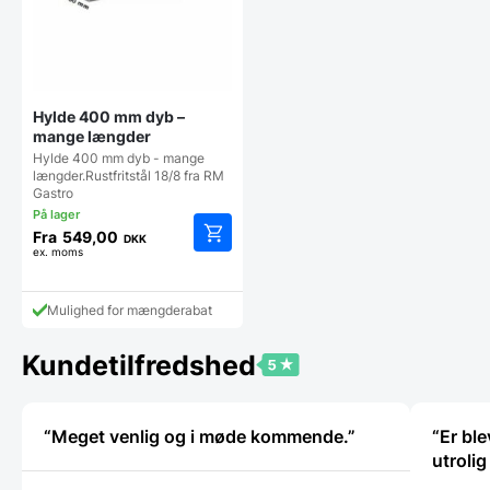
Hylde 400 mm dyb –
mange længder
Hylde 400 mm dyb - mange
længder.Rustfritstål 18/8 fra RM
Gastro
Fra
549,00
DKK
ex. moms
Dette
vare
har
Mulighed for mængderabat
flere
varianter.
Mulighederne
Kundetilfredshed
kan
vælges
på
“Meget venlig og i møde kommende.”
“Er bl
varesiden
utroli