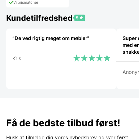
Vi prismatcher
flere
varianter.
Mulighederne
Kundetilfredshed
kan
vælges
på
“De ved rigtig meget om møbler”
Super 
varesiden
med en
snakke
Kris
Anony
Få de bedste tilbud først!
Husk at tilmelde dig vores nyhedsbrev og vær først