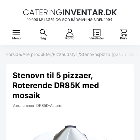
Menu
Søg
Konto
Varelister
Kurv
Forside
/
Alle produkter
/
Pizzaudstyr
/
Stenovnspizza (gas / brænd
Stenovn til 5 pizzaer,
Roterende DR85K med
mosaik
Varenummer: DR85K-Asterm