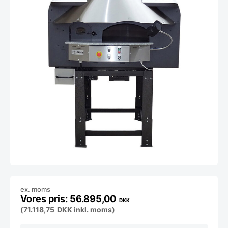
ex. moms
56.895,00
DKK
(
71.118,75
DKK
inkl. moms)
Stenovn