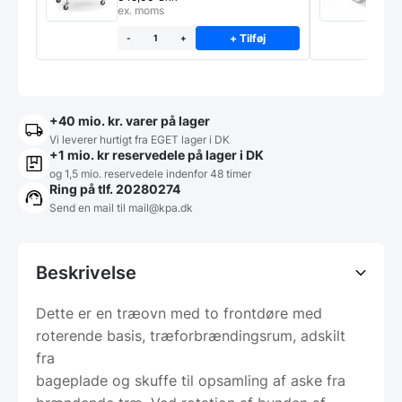
ex. moms
e
+ Tilføj
-
+
+40 mio. kr. varer på lager
Vi leverer hurtigt fra EGET lager i DK
+1 mio. kr reservedele på lager i DK
og 1,5 mio. reservedele indenfor 48 timer
Ring på tlf. 20280274
Send en mail til
mail@kpa.dk
Beskrivelse
Dette er en træovn med to frontdøre med
roterende basis, træforbrændingsrum, adskilt
fra
bageplade og skuffe til opsamling af aske fra