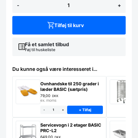
-
+
til
5
pizzaer,
Roterende
Tilføj til kurv
DR85K
med
mosaik
antal
Få et samlet tilbud
Føj til huskeliste
Du kunne også være interesseret i…
Ovnhandske til 250 grader i
S
læder BASIC (sætpris)
g
*
79,00
1
DKK
ex. moms
e
+ Tilføj
-
+
Servicevogn i 2 etager BASIC
G
PRC-L2
C
649,00
4
DKK