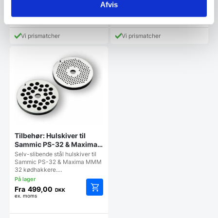
Fra
64.998,00
Fra
69.998,00
DKK
DKK
Afvis
ex. moms
ex. moms
Dette
Dette
vare
vare
har
har
Vi prismatcher
Vi prismatcher
flere
flere
varianter.
varianter
Mulighederne
Mulighe
kan
kan
vælges
vælges
på
på
varesiden
vareside
Tilbehør: Hulskiver til
Sammic PS-32 & Maxima
MMM 32 kødhakkere –
Selv-slibende stål hulskiver til
Flere hulsstørrelser
Sammic PS-32 & Maxima MMM
32 kødhakkere.…
Fra
499,00
DKK
ex. moms
Dette
vare
har